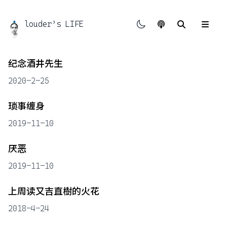
louder’s LIFE
友链
纪念酒井先生
时间线
2020-2-25
文章分类
琐事缠身
ABOUT
浪费与务实
2019-11-10
野生接口
厌恶
不完全叙事
2019-11-10
上周读又吉直樹的火花
2018-4-24